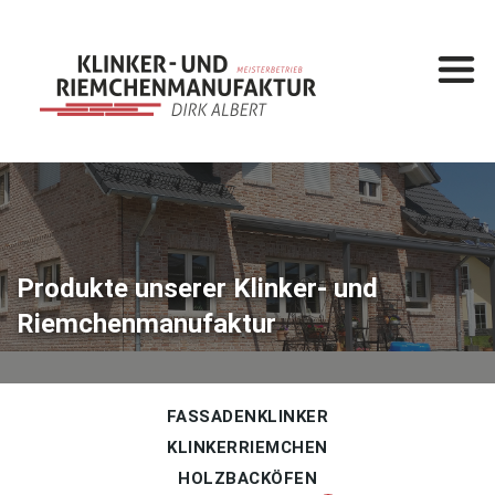
Startseite
Leistungen
Klinkermanufaktur
Klinkerbau
Produkte unserer Klinker- und
Produkte
Riemchenmanufaktur
Fassadenklinker
Klinkerriemchen
Holzbacköfen
FASSADENKLINKER
KLINKERRIEMCHEN
Gesamtkatalog
HOLZBACKÖFEN
%
Sonderposten
%