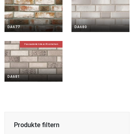
DA677
DA680
Fassadenklinker/Riemchen
DA681
Produkte filtern