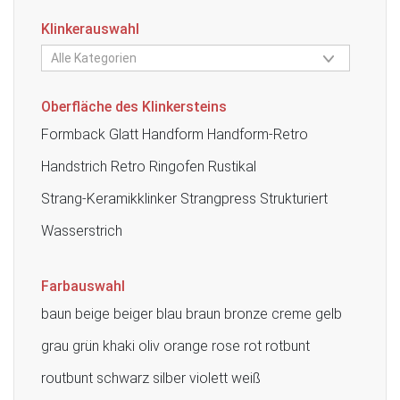
Klinkerauswahl
Oberfläche des Klinkersteins
Formback
Glatt
Handform
Handform-Retro
Handstrich
Retro
Ringofen
Rustikal
Strang-Keramikklinker
Strangpress
Strukturiert
Wasserstrich
Farbauswahl
baun
beige
beiger
blau
braun
bronze
creme
gelb
grau
grün
khaki
oliv
orange
rose
rot
rotbunt
routbunt
schwarz
silber
violett
weiß