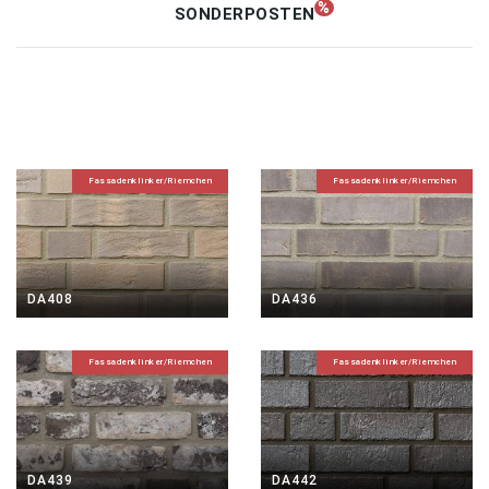
SONDERPOSTEN
Unternehmen
Kontakt
Fassadenklinker/Riemchen
Fassadenklinker/Riemchen
DA408
DA436
Fassadenklinker/Riemchen
Fassadenklinker/Riemchen
DA439
DA442