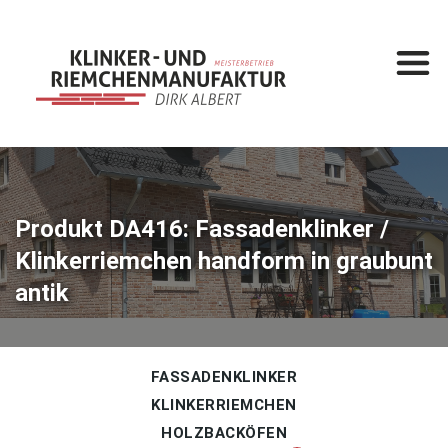
Startseite
Leistungen
Klinkermanufaktur
Klinkerbau
Produkt DA416: Fassadenklinker /
Klinkerriemchen handform in graubunt
Produkte
antik
Fassadenklinker
Klinkerriemchen
Holzbacköfen
FASSADENKLINKER
KLINKERRIEMCHEN
Gesamtkatalog
HOLZBACKÖFEN
%
Sonderposten
%