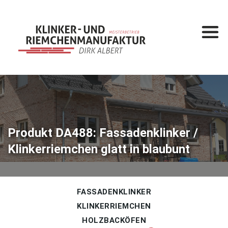
Startseite
Leistungen
Klinkermanufaktur
Klinkerbau
Produkt DA488: Fassadenklinker /
Produkte
Klinkerriemchen glatt in blaubunt
Fassadenklinker
Klinkerriemchen
Holzbacköfen
FASSADENKLINKER
KLINKERRIEMCHEN
Gesamtkatalog
HOLZBACKÖFEN
%
Sonderposten
%