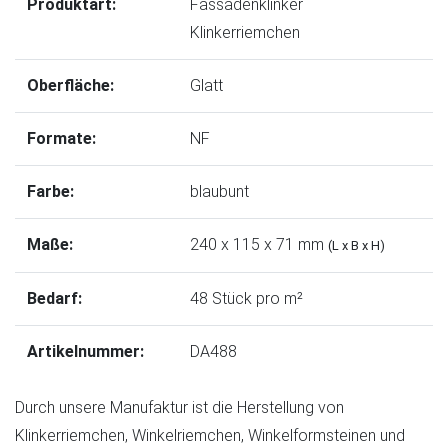
Produktart:
Fassadenklinker
Klinkerriemchen
Oberfläche:
Glatt
Formate:
NF
Farbe:
blaubunt
Maße:
240 x 115 x 71 mm
(L x B x H)
Bedarf:
48 Stück pro m²
Artikelnummer:
DA488
Durch unsere Manufaktur ist die Herstellung von
Klinkerriemchen, Winkelriemchen, Winkelformsteinen und