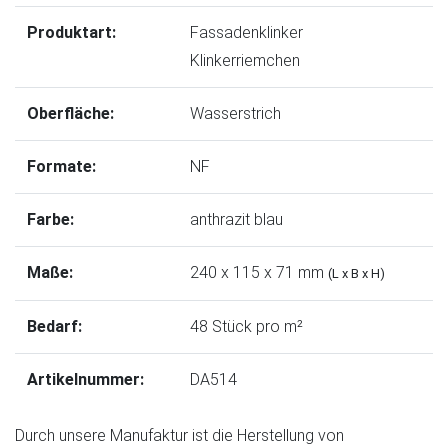
Produktart:
Fassadenklinker
Klinkerriemchen
Oberfläche:
Wasserstrich
Formate:
NF
Farbe:
anthrazit blau
Maße:
240 x 115 x 71 mm
(L x B x H)
Bedarf:
48 Stück pro m²
Artikelnummer:
DA514
Durch unsere Manufaktur ist die Herstellung von