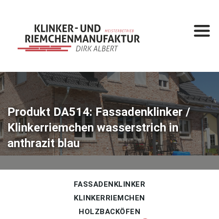
Startseite
Leistungen
Klinkermanufaktur
Klinkerbau
Produkt DA514: Fassadenklinker /
Klinkerriemchen wasserstrich in
Produkte
anthrazit blau
Fassadenklinker
Klinkerriemchen
Holzbacköfen
FASSADENKLINKER
KLINKERRIEMCHEN
Gesamtkatalog
HOLZBACKÖFEN
%
Sonderposten
%