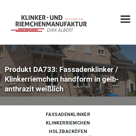
Startseite
Leistungen
Klinkermanufaktur
Klinkerbau
Produkt DA733: Fassadenklinker /
Klinkerriemchen handform in gelb-
Produkte
anthrazit weißlich
Fassadenklinker
Klinkerriemchen
Holzbacköfen
FASSADENKLINKER
KLINKERRIEMCHEN
Gesamtkatalog
HOLZBACKÖFEN
%
Sonderposten
%