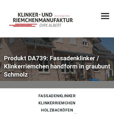
Startseite
Leistungen
Klinkermanufaktur
Klinkerbau
Produkt DA739: Fassadenklinker /
Klinkerriemchen handform in graubunt
Produkte
Schmolz
Fassadenklinker
Klinkerriemchen
Holzbacköfen
FASSADENKLINKER
KLINKERRIEMCHEN
Gesamtkatalog
HOLZBACKÖFEN
%
Sonderposten
%