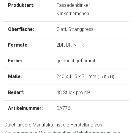
Produktart:
Fassadenklinker
Klinkerriemchen
Oberfläche:
Glatt
,
Strangpress
Formate:
2DF
,
DF
,
NF
,
RF
Farbe:
gelbbunt geflammt
Maße:
240 x 115 x 71 mm
(L x B x H)
Bedarf:
48 Stück pro m²
Artikelnummer:
DA776
Durch unsere Manufaktur ist die Herstellung von