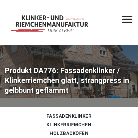
Startseite
Leistungen
Klinkermanufaktur
Klinkerbau
Produkt DA776: Fassadenklinker /
Klinkerriemchen glatt, strangpress in
Produkte
gelbbunt geflammt
Fassadenklinker
Klinkerriemchen
Holzbacköfen
FASSADENKLINKER
KLINKERRIEMCHEN
Gesamtkatalog
HOLZBACKÖFEN
%
Sonderposten
%